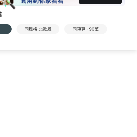
薦
同風格·北歐風
同預算 · 90萬