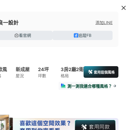
良一設計
添加LINE
看官網
追蹤FB
歐風
新成屋
24坪
3房2廳2衛
套用這個風格
格
屋況
坪數
格局
測一測我適合哪種風格？