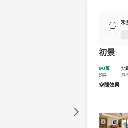
禾
初景
90萬
北
預算
風
空間效果