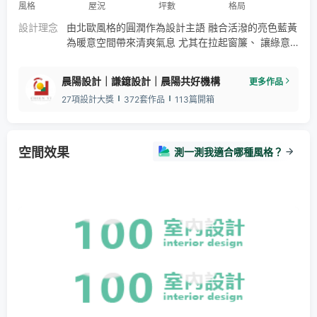
風格
屋況
坪數
格局
設計理念
由北歐風格的圓潤作為設計主語 融合活潑的亮色藍黃
為暖意空間帶來清爽氣息 尤其在拉起窗簾、 讓綠意
進入時 更能為家帶來舒暢之感
晨陽設計｜謙鐿設計｜晨陽共好機構
更多作品
27項設計大獎
372套作品
113篇開箱
空間效果
測一測我適合哪種風格？