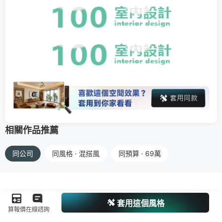
相關作品推薦
同公司
同風格 · 混搭風
同預算 · 69萬
套用這個風格
算報價
在線諮詢