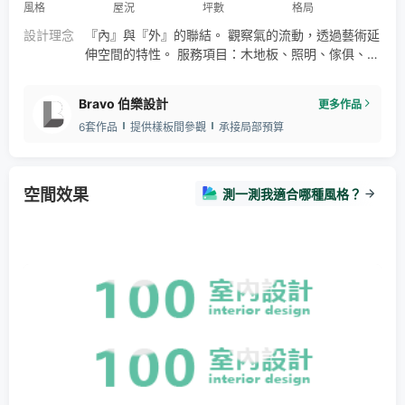
風格
屋況
坪數
格局
設計理念
『內』與『外』的聯結。 觀察氣的流動，透過藝術延
伸空間的特性。 服務項目：木地板、照明、傢俱、除
甲醛 預約導覽：新竹縣竹北市十興五街170號/0933-
228-178
Bravo 伯樂設計
更多作品
6套作品
提供樣板間參觀
承接局部預算
空間效果
測一測我適合哪種風格？