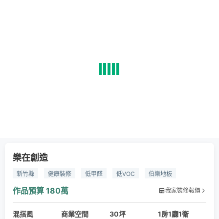
樂在創造
新竹縣
健康裝修
低甲醛
低VOC
伯樂地板
伯樂傢俱
伯樂照明
作品預算
180萬
我家裝修報價
混搭風
商業空間
30坪
1房1廳1衛