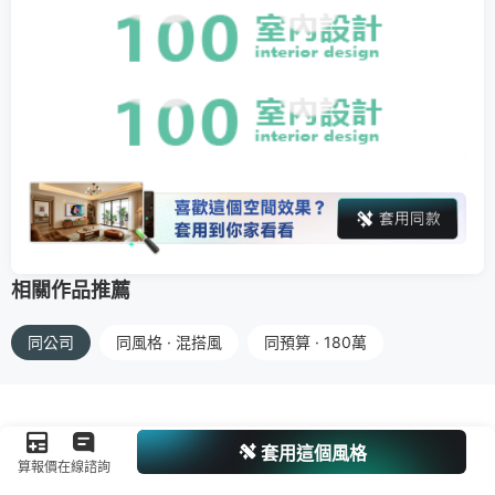
相關作品推薦
同公司
同風格 · 混搭風
同預算 · 180萬
套用這個風格
算報價
在線諮詢