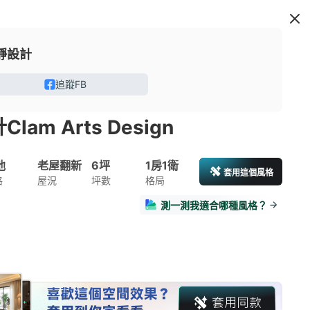
靜設計
追蹤FB
lam Arts Design
他
老屋翻新
6坪
1房1衛
套用這個風格
格
屋況
坪數
格局
測一測我適合哪種風格？