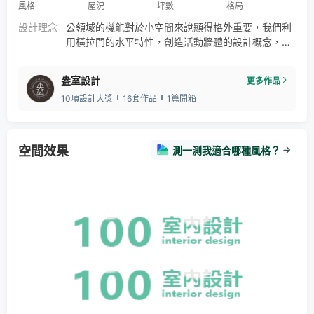
風格
屋況
坪數
格局
石紋
沖孔板
樂土
特殊漆
水泥紋
玻璃
設計理念
公領域的機能對於小空間來說顯得格外重要，我們利
木地板
盎室設計
盎室風格
用橫拉門的水平特性，創造活動牆體的設計概念，並
透過不同材質的橫拉門，替各個空間營造合適的氛
圍。客餐廳與書房間我們利用厚實的橫拉門，創造一
盎室設計
更多作品
個彈性的公私領域界定，門片敞開時卻也可以引光入
10項設計大獎
16套作品
1篇開箱
室。而廚房與客餐廳間，我們運用半透明的橫拉門，
使狹小廚房的壓迫感得以釋放。主臥房與書房間的交
界，我們釋放了傳統的隔間，改以大面的落地玻璃作
為兩個空間的界定定。
空間效果
測一測我適合哪種風格？