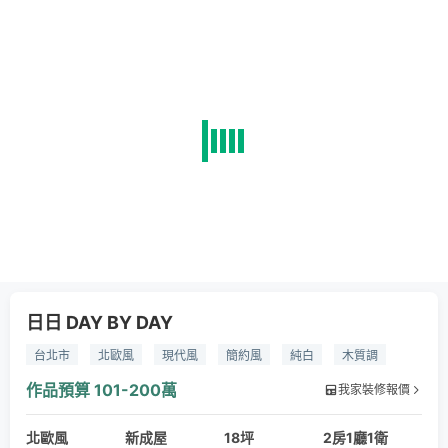
日日 DAY BY DAY
台北市
北歐風
現代風
簡約風
純白
木質調
落地窗
拉門設計
弧形
導圓角
通透
開放式廚房
作品預算
101-200萬
我家裝修報價
玄關設計
文青風格
小清新
留白
小坪數
北歐風
間接照明
開放式衣櫥
新成屋
新婚夫妻房
18坪
木紋
2房1廳1衛
大理石紋