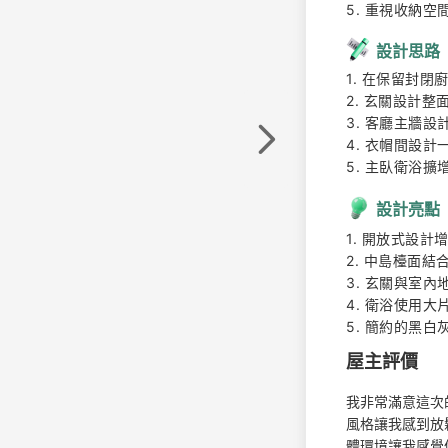
5. 重視收納空
設計思路
1. 在保留封閉
2. 玄關設計整
3. 客廳主牆設
4. 衣帽間設計
5. 主臥衛浴
設計亮點
1. 開放式設計
2. 中島檯面結
3. 玄關與室內
4. 衛浴使用大
5. 簡約的黑
屋主評價
我非常滿意這次
風格讓我感到放
體環境讓我感覺