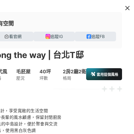
有空間
看官網
追蹤IG
追蹤FB
ong the way | 台北T邸
代風
毛胚屋
40坪
2房2廳2衛
套用這個風格
格
屋況
坪數
格局
設計，享受寬敞的生活空間 

中長輩的風水顧慮，保留封閉廚房 

能的中島設計，便於聚會與交流 

格，使用黑白灰色調 
