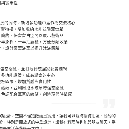
間與實用性
廚房的同時，新增多功能中島作為交流核心 

面置物櫃，增加收納功能並隱藏電箱 

計簡約，保留留白空間以展示藝術品 

一半掛桿、一半抽屜櫃，方便分類收納 

擴增，設計豪華浴室以提升沐浴體驗
增強空間感，並打破傳統居家配置邏輯 

合多功能設備，成為聚會的中心 

地板區隔，增加質感與實用性 

片磁磚，並利用擋水玻璃增強空間感 

白灰色調配合筆直的線條，創造現代時髦感
的設計，空間不僅寬敞而且實用，讓我可以隨時接待朋友。簡約的
鬆，特別是開放式的中島設計，讓我在料理時也能與朋友聊天。整
像是生活在藝術品之中！