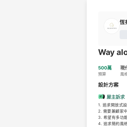
恆
Way al
500萬
現
預算
風
設計方案
屋主訴求
1. 追求開放式
2. 需要兼顧家
3. 希望有多功
4. 追求簡約風