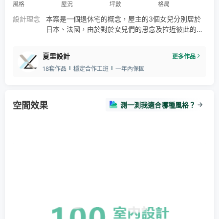
風格
屋況
坪數
格局
設計理念
本案是一個退休宅的概念，屋主的3個女兒分別居於
日本、法國，由於對於女兒們的思念及拉近彼此的距
離，所以我們以日式及輕法式的混搭風格呈現。在開
放式的公領域中，以和室作為私領域之居室，既打破
夏里設計
更多作品
傳統封閉的隔間形式，又能保有居室環境的隱密性及
18套作品
穩定合作工班
一年內保固
明亮穿透的視覺享受，主臥室則以歐式的風格塑造一
個溫馨雅緻的舒壓埸域，透過模糊空間的手法，讓鮮
明的東方與西方風格結合，散發寧靜和諧的空間氛
圍。
空間效果
測一測我適合哪種風格？