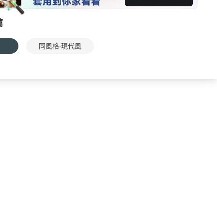
薦
同風格·現代風