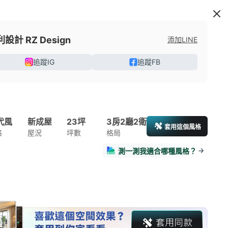
設計 RZ Design
添加LINE
追蹤IG
追蹤FB
代風
新成屋
23坪
3房2廳2衛
套用這個風格
格
屋況
坪數
格局
測一測我適合哪種風格？