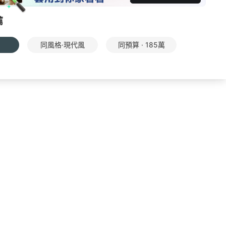
薦
同風格·現代風
同預算 · 185萬