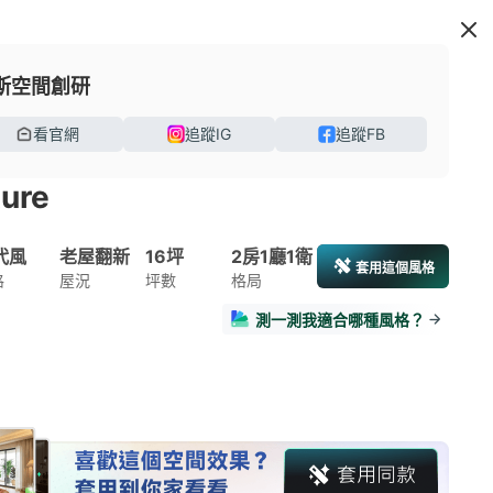
斯空間創研
看官網
追蹤IG
追蹤FB
ture
代風
老屋翻新
16坪
2房1廳1衛
套用這個風格
格
屋況
坪數
格局
測一測我適合哪種風格？