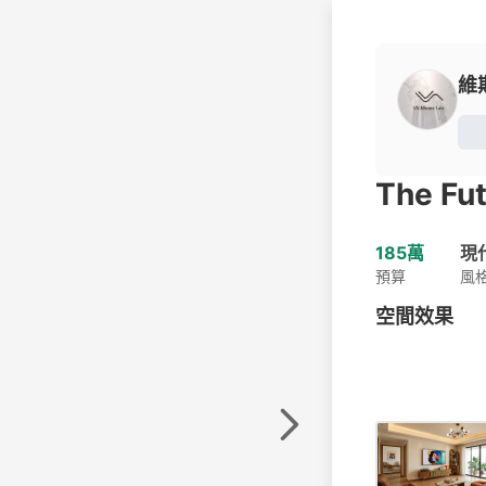
維
The Fu
185萬
現
預算
風
空間效果