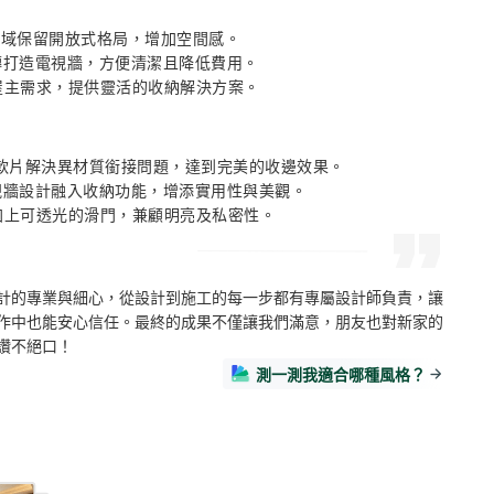
區域保留開放式格局，增加空間感。 

磚打造電視牆，方便清潔且降低費用。 

據屋主需求，提供靈活的收納解決方案。
飾軟片解決異材質銜接問題，達到完美的收邊效果。 

電視牆設計融入收納功能，增添實用性與美觀。 

局加上可透光的滑門，兼顧明亮及私密性。
計的專業與細心，從設計到施工的每一步都有專屬設計師負責，讓
作中也能安心信任。最終的成果不僅讓我們滿意，朋友也對新家的
讚不絕口！
測一測我適合哪種風格？