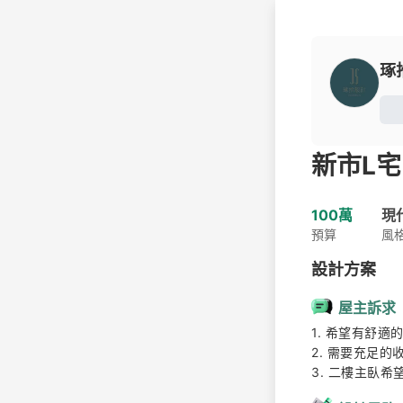
琢
新市L宅
100萬
現
預算
風
設計方案
屋主訴求
1. 希望有舒適
2. 需要充足的
3. 二樓主臥