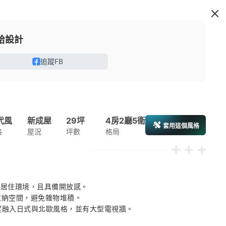
拾設計
追蹤FB
代風
新成屋
29坪
4房2廳5衛
套用這個風格
格
屋況
坪數
格局
的居住環境，且具備開放感。 

收納空間，避免雜物堆積。 

希望融入日式與北歐風格，並有大型電視牆。