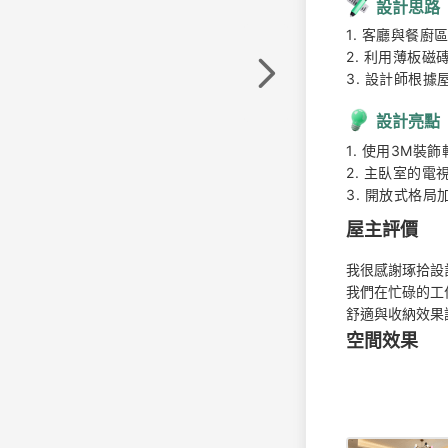
設計思路
1. 客廳與餐廚
2. 利用薄板磁
3. 設計師根
設計亮點
1. 使用3M裝
2. 主臥室的
3. 開放式格
屋主評價
我很感謝琢拾設
我們在忙碌的工
舒適與收納效果
空間效果