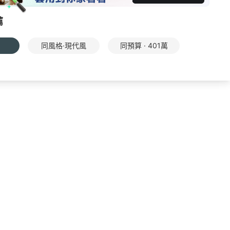
薦
同風格·現代風
同預算 · 401萬