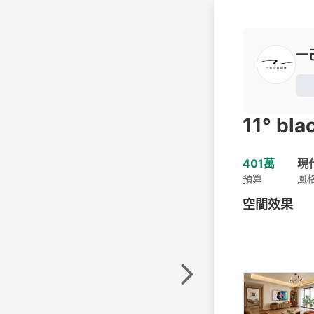
一
11° bla
401萬
現
預算
風
空間效果