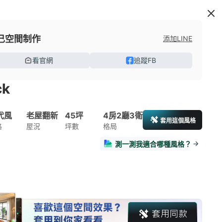
己空間制作
添加LINE
看官網
追蹤FB
ck
代風
老屋翻新
45坪
4房2廳3衛
套用這個風格
格
屋況
坪數
格局
測一測我適合哪種風格？