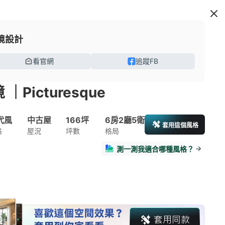
境設計
看官網
追蹤FB
｜Picturesque
代風
中古屋
166坪
6房2廳5衛
套用這個風格
格
屋況
坪數
格局
測一測我適合哪種風格？