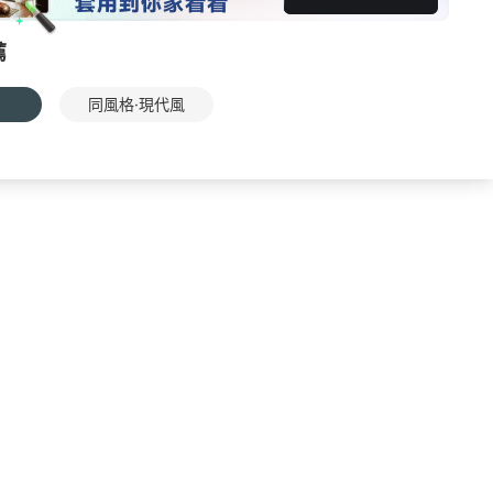
薦
同風格·現代風