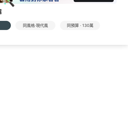
薦
同風格·現代風
同預算 · 130萬