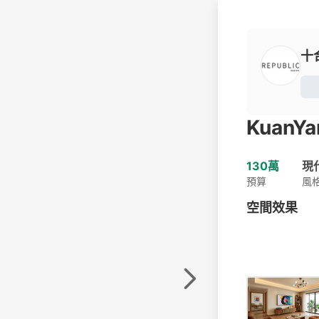
十
KuanYa
130萬
現
預算
風
空間效果