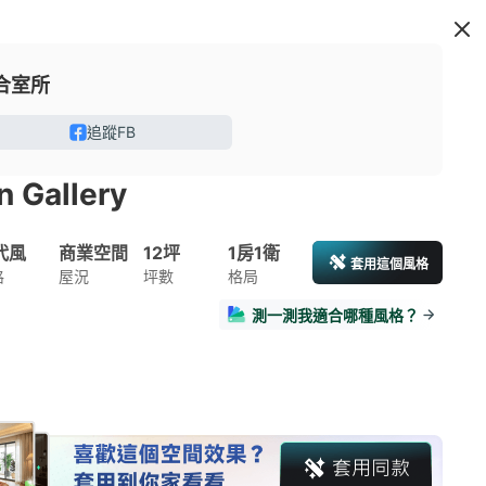
合室所
追蹤FB
n Gallery
代風
商業空間
12坪
1房1衛
套用這個風格
格
屋況
坪數
格局
測一測我適合哪種風格？