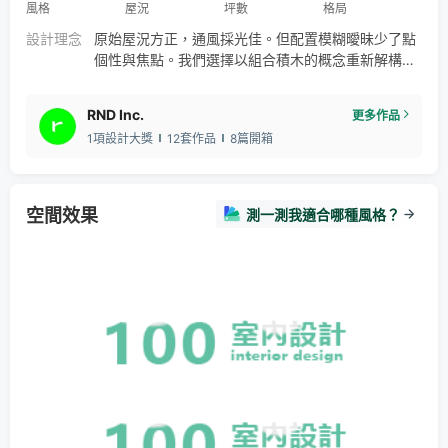
風格
屋況
坪數
格局
設計理念
原始屋況方正，通風採光佳。但配置模糊曖昧少了點
個性與焦點。我們選擇以組合積木的概念重新解構，
規劃出通透舒適的公共空間、大收納量的儲物室、附
設豪華衛浴的主臥、溫馨明亮的孩子房以及自由彈性
RND Inc.
更多作品
的遊戲間兼客房。 顏色採用常見的栓木皮以噴塗方式
1項設計大獎
12套作品
8篇開箱
染上經典木色，搭配上淺灰的石材，奶茶色的廚具面
板與杏色牆面，最後再以碳黑色的金具點綴勾勒出空
間線條與輪廓。
空間效果
測一測我適合哪種風格？