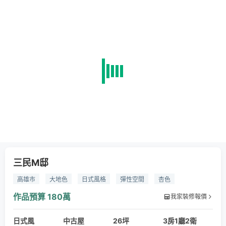
三民M邸
高雄市
大地色
日式風格
彈性空間
杏色
栓木染色
作品預算
180萬
我家裝修報價
日式風
中古屋
26坪
3房1廳2衛