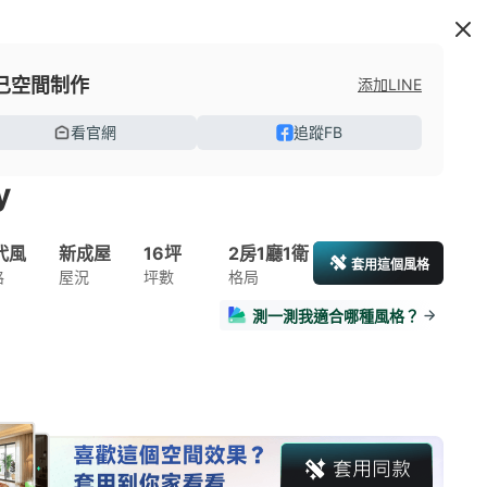
己空間制作
添加LINE
看官網
追蹤FB
y
代風
新成屋
16坪
2房1廳1衛
套用這個風格
格
屋況
坪數
格局
測一測我適合哪種風格？