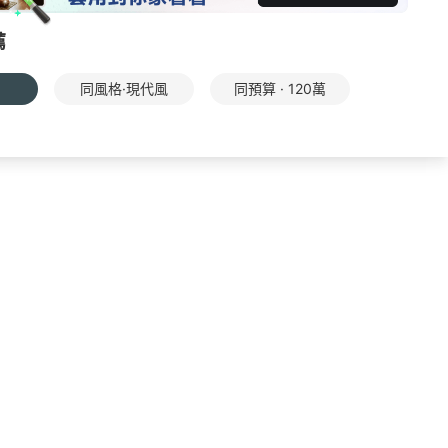
薦
同風格·現代風
同預算 · 120萬