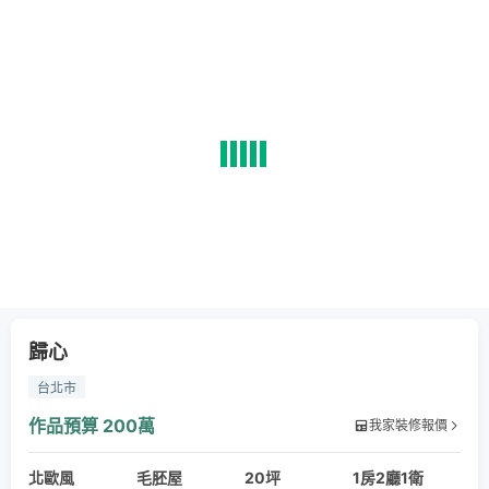
歸心
台北市
作品預算
200萬
我家裝修報價
北歐風
毛胚屋
20坪
1房2廳1衛