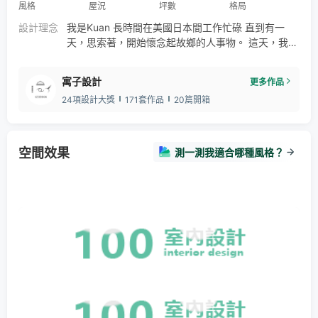
風格
屋況
坪數
格局
設計理念
我是Kuan 長時間在美國日本間工作忙碌 直到有一
天，思索著，開始懷念起故鄉的人事物。 這天，我與
寓子設計實現希望 離開遠地生活，回到台灣築起自己
的家 回歸的心，心中踏實且溫暖，這才是我真正的生
寓子設計
更多作品
活。
24項設計大獎
171套作品
20篇開箱
空間效果
測一測我適合哪種風格？