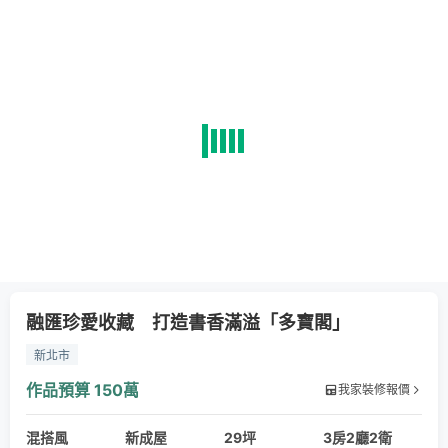
融匯珍愛收藏 打造書香滿溢「多寶閣」
新北市
作品預算
150萬
我家裝修報價
混搭風
新成屋
29坪
3房2廳2衛