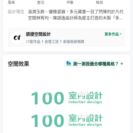
風格
屋況
坪數
格局
設計理念
溫潤玉飾、優雅瓷器、多元藏書一目了然陳列於凡代
空間林宥均、陳語逸設計師為屋主打造的木製「多寶
閣」中，煥發典雅光彩，使屋主閒暇時得以化身帝
王，輕鬆賞玩所愛，徹底紓壓放鬆。 為了將屋主的豐
語捷空間設計
更多作品
富藏品無違和地融入空間中，並給予兩個學齡期孩子
17套作品
自營工班
承接局部預算
優質的生活環境，設計師自玄關即植入大容量木質鞋
櫃及展示櫃，點染東方雅韻。走進公領域，映入眼簾
的是愛書人夢寐以求的大面書牆，當中巧妙以岩石紋
理的門片藏匿電視，降低孩子觀看
空間效果
測一測我適合哪種風格？