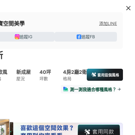
寶空間美學
添加LINE
追蹤IG
追蹤FB
所
歐風
新成屋
40坪
4房2廳2衛
套用這個風格
格
屋況
坪數
格局
測一測我適合哪種風格？