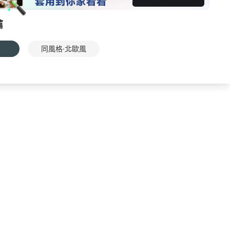
薦
同風格·北歐風