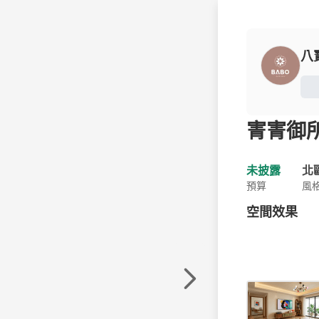
八
寈寈御
未披露
北
預算
風
空間效果