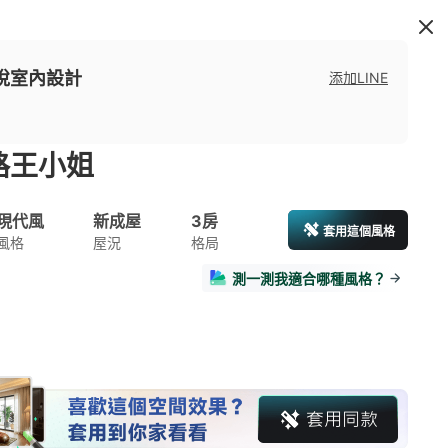
悅室內設計
添加LINE
路王小姐
現代風
新成屋
3房
套用這個風格
風格
屋況
格局
測一測我適合哪種風格？