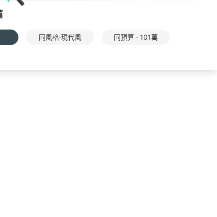
薦
同風格·現代風
同預算 · 101萬