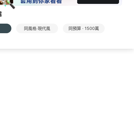
薦
同風格·現代風
同預算 · 1500萬