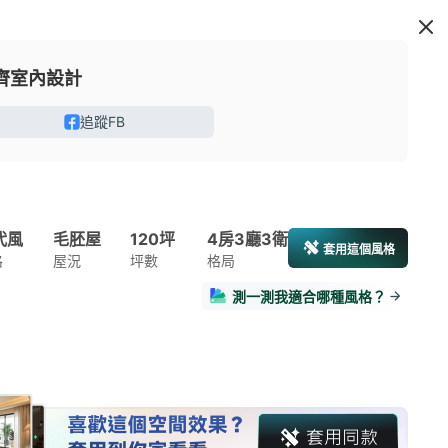
齊室內設計
追蹤FB
代風
毛胚屋
120坪
4房3廳3衛
套用這個風格
格
屋況
坪數
格局
測一測我適合哪種風格？