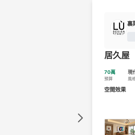
裏
居久屋
70萬
現
預算
風
空間效果