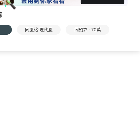
薦
同風格·現代風
同預算 · 70萬