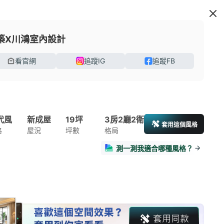
築X川鴻室內設計
看官網
追蹤IG
追蹤FB
代風
新成屋
19坪
3房2廳2衛
套用這個風格
格
屋況
坪數
格局
測一測我適合哪種風格？