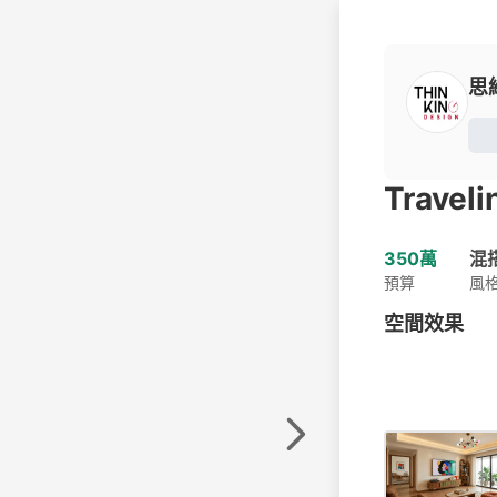
思維
Traveli
350萬
混
預算
風
空間效果