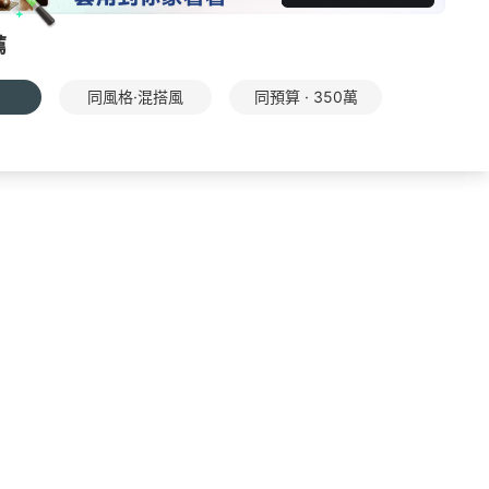
薦
同風格·混搭風
同預算 · 350萬