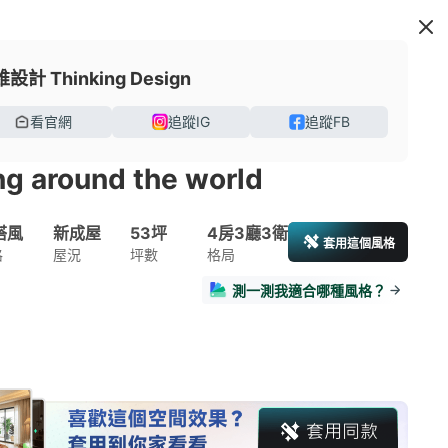
設計 Thinking Design
看官網
追蹤IG
追蹤FB
ng around the world
搭風
新成屋
53坪
4房3廳3衛
套用這個風格
格
屋況
坪數
格局
測一測我適合哪種風格？