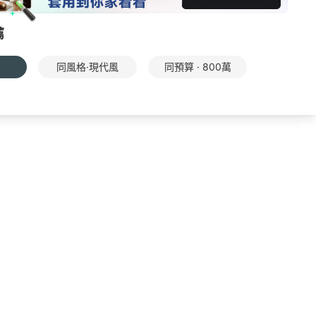
薦
同風格·現代風
同預算 · 800萬