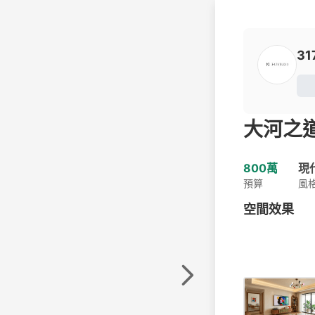
31
大河之道 T
800萬
現
預算
風
空間效果