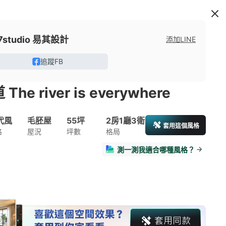
7studio 易其設計
添加LINE
追蹤FB
he river is everywhere
代風
毛胚屋
55坪
2房1廳3衛
套用這個風格
格
屋況
坪數
格局
測一測我適合哪種風格？