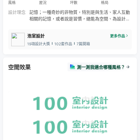
風格
屋況
坪數
格局
設計理念
記憶；一種奇妙的非物質，特別是與生活、家人互動
相關的記憶，或者說是習慣，總能為空間、為設計師
的靈感，疊加無數多姿多彩。 本案為年輕小家庭所
有，因為舉家返國定居，於是還留著餘溫的旅外日常
浩室設計
更多作品
點滴便成為後續發想主軸：首先，將新宅原始三房調
19項設計大獎
102套作品
7篇開箱
整為2+1房、同時合併餐廚的步驟非常關鍵，不僅極
限放大空間既視感和使用效益，單元間的情態共享與
互補機制也更加靈活。接下來的劇本走向，兼顧個性
審美與人性化
空間效果
測一測我適合哪種風格？