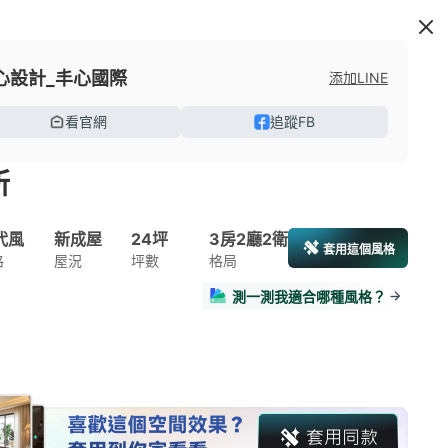
心設計_丰心國際
添加LINE
看官網
追蹤FB
所
代風
新成屋
24坪
3房2廳2衛
套用這個風格
格
屋況
坪數
格局
測一測我適合哪種風格？