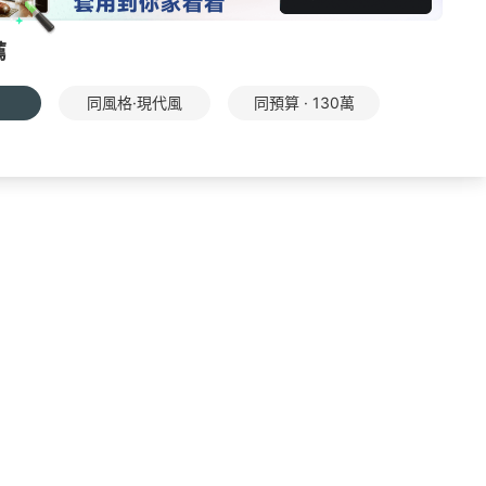
薦
同風格·現代風
同預算 · 130萬