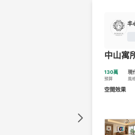
丰
中山寓
130萬
現
預算
風
空間效果