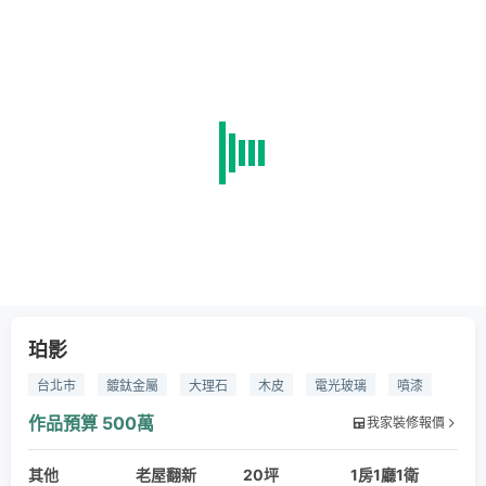
珀影
台北市
鍍鈦金屬
大理石
木皮
電光玻璃
噴漆
壁紙
繃布
作品預算
500萬
我家裝修報價
其他
老屋翻新
20坪
1房1廳1衛