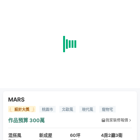
MARS
設計大獎
桃園市
北歐風
現代風
寵物宅
石材
陶板
鏡子
灰鏡
長虹玻璃
磁性牆
作品預算
300萬
我家裝修報價
留言板
防焰木皮
木地板
拼花地板
人造石
混搭風
水磨石
鋁框門
新成屋
鐵門
系統櫃
60坪
吊燈
4房2廳3衛