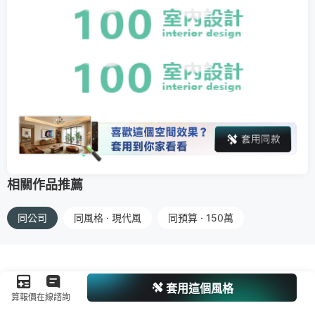
相關作品推薦
同公司
同風格 · 現代風
同預算 · 150萬
套用這個風格
算報價
在線諮詢