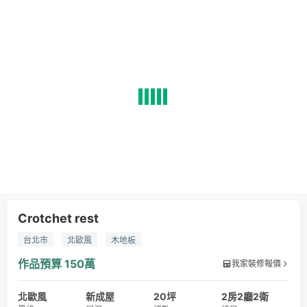
Crotchet rest
台北市
北歐風
木地板
作品預算
150萬
我家裝修報價
北歐風
新成屋
20坪
2房2廳2衛