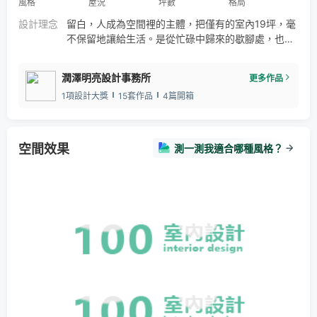
風格
屋況
坪數
格局
設計理念
留白，人成為空間裡的主體，把僅有的室內19坪，毫
不保留地讓給生活。是從忙碌中歸來的歇腳處，也是
喧囂的休止符。簡化設計，用色純粹，所有細膩皆收
斂於起居之間的功能性設計。空間留白，光線流動，
潤澤明亮設計事務所
更多作品
因而讓家成為擴寫生活遐想的餘裕之所。
1項設計大獎
15套作品
4篇開箱
空間效果
測一測我適合哪種風格？