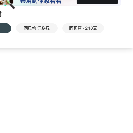
薦
同風格·混搭風
同預算 · 240萬