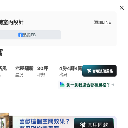
晴室內設計
添加LINE
追蹤FB
寓
搭風
老屋翻新
30坪
4房4廳4衛
套用這個風格
格
屋況
坪數
格局
測一測我適合哪種風格？