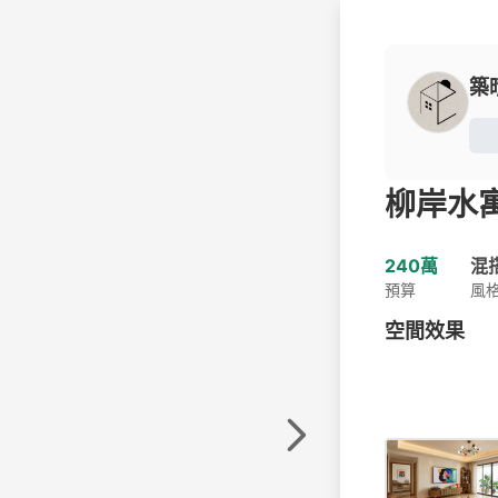
築
柳岸水
240萬
混
預算
風
空間效果