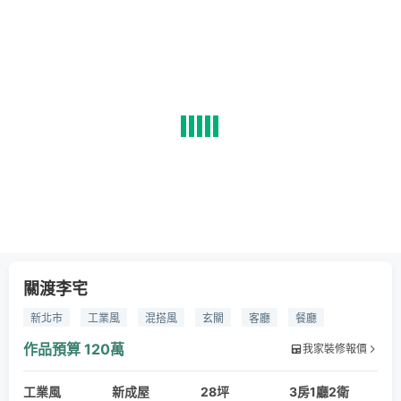
關渡李宅
新北市
工業風
混搭風
玄關
客廳
餐廳
臥室
作品預算
120萬
我家裝修報價
工業風
新成屋
28坪
3房1廳2衛