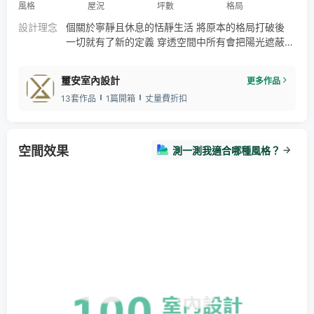
風格
屋況
坪數
格局
設計理念
個關於寧靜且休息的恬靜生活 將原本的格局打破後
一切就有了新的定義 穿透空間中所有會把陽光遮蔽的
牆體與遮罩 陽光讓心情與生活變美麗了 在一個最能
看到全部視野的角落 泡一杯給自己的咖啡 隨手可取
璽安室內設計
更多作品
得的書籍 放上一段最愛的旋律 這是一天的簡單開始
13套作品
1篇開箱
丈量費折扣
空間效果
測一測我適合哪種風格？