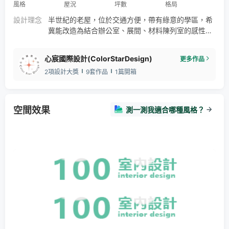
風格
屋況
坪數
格局
感應燈
中島
餐桌
花磚
訂製家具
沙發
設計理念
半世紀的老屋，位於交通方便，帶有綠意的學區，希
茶几
布茶几
水晶
吊燈
餐椅
餐桌
吧檯椅
冀能改造為結合辦公室、展間、材料陳列室的感性工
智能
客廳
餐廳
壁爐
訂製家具
會議室
作環境，因此設計重點著重於將光、寬敞感與舒適度
吧檯
微醺
智能
自然
人文
引入生活裡，創造整體空間的對話，讓光、寬敞感與
心宸國際設計(ColorStarDesign)
更多作品
舒適度引入生活裡，創造整體空間的對話，打造出光
2項設計大獎
9套作品
1篇開箱
的通透感，開闊的視覺感受。
空間效果
測一測我適合哪種風格？