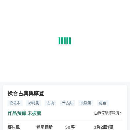
揉合古典與摩登
高雄市
鄉村風
古典
新古典
北歐風
綠色
藍色
黃色
紅色
開放式
廚房
磁磚
復古磚
作品預算
未披露
我家裝修報價
馬賽克
磁磚
玻璃
鍍鈦
鐵件
金屬
鏡子
鄉村風
復古磚
磚
老屋翻新
實木
窗簾
30坪
羅馬簾
電動窗簾
3房2廳1衛