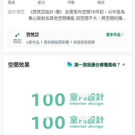
風格
屋況
坪數
格局
設計理念
《西梵亞設計-燻》 此案室內空間18坪初，以中島為
重心放射出其他空間機能 因空間不大，將空間的機能
盡可能的重疊利用 本案業主對調酒略有研究，將整個
酒櫃延伸到樓板，將擺放量最大化，也變成空間內的
西梵亞
更多作品
一個造景
4套作品
提供樣板間參觀
承接局部預算
空間效果
測一測我適合哪種風格？