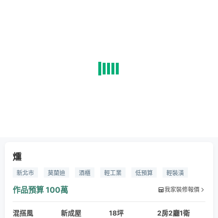
燻
新北市
莫蘭迪
酒櫃
輕工業
低預算
輕裝潢
Risna
木百頁簾
系統櫃
軌道燈
洞洞板
輕水模
作品預算
100萬
我家裝修報價
混搭風
新成屋
18坪
2房2廳1衛