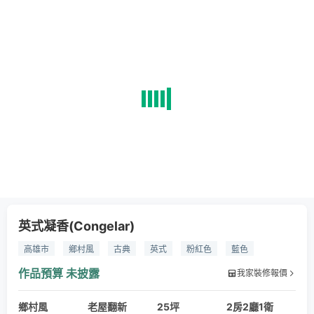
英式凝香(Congelar)
高雄市
鄉村風
古典
英式
粉紅色
藍色
訂製家具
花磚
磁磚
鐵件
水晶燈
LED燈
作品預算
未披露
我家裝修報價
吊燈
開放式
廚房
客廳
開放式廚房
洗碗機
鄉村風
收納
電器
老屋翻新
崁入式電器
25坪
馮慧心
軟裝設計
2房2廳1衛