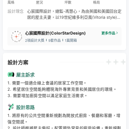
風格
屋況
坪數
格局
室內設計
建築
植物
茶几
沙發
進口布
設計理念
心宸國際設計，總監-馮慧心，為由英國和美國回台定
窗簾
廁所
亮面磚
立體磚
紐約
西班牙
居的屋主夫妻，以19世紀維多利亞風(Vitoria style)和
義大利
磁磚
玻璃
實木
染色
訂製家具
英倫美學為風格設計靈感。放式的廚房與客廳相連
家飾布
織品
義大利
西班牙
復古磚
立體磚
接，鑲嵌著玻璃馬賽克閃耀在吧檯邊緣，飽滿的義大
心宸國際設計(ColorStarDesign)
更多作品
利天藍花磚，特別融入粉色的廚房與其他空間，牆面
浮雕磚
2項設計大獎
9套作品
1篇開箱
運用粉色系的歐洲進口磚和義大利空運來台的織品為
窗簾，營造雍容優雅之姿，重新規劃的收納空間，更
可當為屋主的畫作展示空間，展現人文氣質的低調奢
華大氣氛圍。
設計方案
屋主訴求
1. 需要一個適合線上會議的居家工作空間。 

2. 希望居住空間能夠體現海外專業背景和英國居住的環境。 

3. 需要增加廚房空間以滿足家庭生活需求。
設計思路
1. 將原有的公共空間重新規劃為開放式廚房、餐廳和客廳，增
強空間感。 

2. 設計師根據屋主偏好，配置國外常見的廚房設備，重新規劃