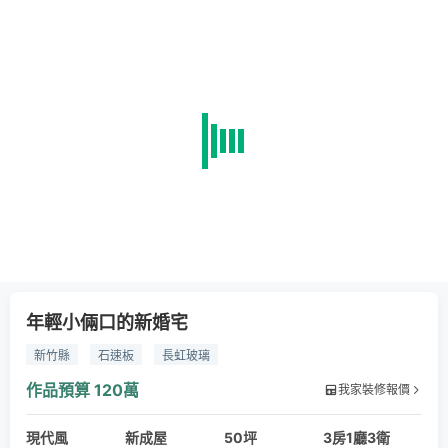
年輕小倆口的新婚宅
新竹縣
石速板
長虹玻璃
作品預算
120萬
我家裝修報價
現代風
新成屋
50坪
3房1廳3衛