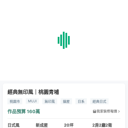
經典無印風｜桃園青埔
MUJI
桃園市
無印風
貓屋
日系
經典日式
MUJI複刻
木作櫃
進口磁磚
鐵件
霧面玻璃
作品預算
160萬
我家裝修報價
乳膠漆
司曼特
QS地板
日式風
新成屋
20坪
2房2廳2衛