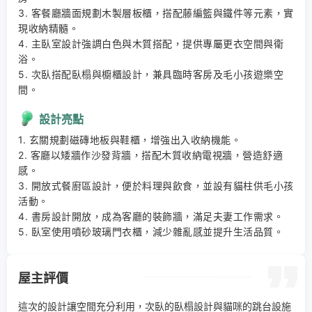
3. 客餐廳牆面規劃木製層板櫃，搭配藤編籃與鐵件等元素，實
現收納精髓。 

4. 主臥室設計強調白色與木質搭配，提供專屬更衣空間與衛
浴。 

5. 次臥搭配臥榻與櫥櫃設計，兼具臨時客房及毛小孩遊樂空
間。
設計亮點
1. 玄關規劃磁磚地板與鞋櫃，增強出入收納機能。 

2. 客廳以矮牆作沙發背牆，搭配木質收納電視牆，營造舒適
感。 

3. 開放式餐廚區設計，便於料理與飲食，並設有貓柱供毛小孩
活動。 

4. 書房設計開放，成為客廳的裝飾牆，滿足夫妻工作需求。 

5. 臥室使用噴砂玻璃門衣櫃，減少雜亂感並提升生活品質。
屋主評價
這次的設計讓空間充分利用，次臥的臥榻設計與貓咪的跳台設施