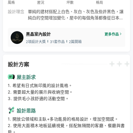
風格
屋況
坪數
格局
設計理念
單純的建材搭配上白色、灰白、灰色及些許黑色，讓
純白的空間增加變化，屋中的每個角落都像從日本雜
誌翻拍出來的經典MUJI宅！
黑晶室內設計
更多作品
2項設計大獎
31套作品
2篇開箱
設計方案
屋主訴求
1. 希望有日式無印風的設計風格。 

2. 需要超大量的展示與收納空間。 

3. 提供毛小孩舒適的活動空間。
設計思路
1. 開放公領域和主臥+多功能房的格局設計，增加空間感。 

2. 使用大面積木地板延續視覺，搭配無隔間的客廳、餐廳與書
房。 
