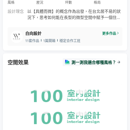
風格
屋況
坪數
格局
設計理念
以【具體而微】的概念作為出發，在台北居不易的狀
況下，思考如何能在長型的微型空間中賦予一個住宅
的完整功能。 我們在空間中放入了三個框構，分別位
於電視牆面、中央展示架與衣櫃，彼此連結又具定位
白向設計
更多作品
各空間的功能性，並搭配擴張網的使用增加視覺層次
11套作品
1篇開箱
穩定合作工班
感。 天花以投射燈和露明的走線增加線條感，需要隱
私時可拉上的絨布簾則為空間增加柔軟度，並可做為
公、私區域的界定，設計色調上以統一的大地色木質
感和暖灰色漆面加強整體感。
空間效果
測一測我適合哪種風格？