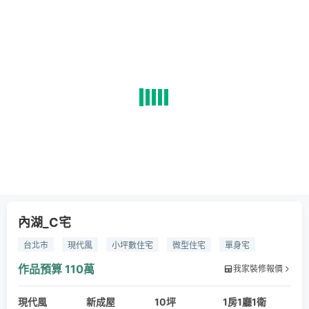
內湖_C宅
台北市
現代風
小坪數住宅
微型住宅
單身宅
新成屋
烤漆金屬
水染橡木皮
訂製投射燈
作品預算
110萬
我家裝修報價
超耐磨木地板
擴張網鐵架
白向設計
現代風
新成屋
10坪
1房1廳1衛