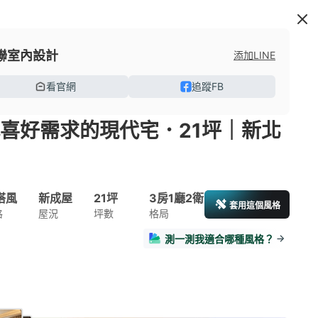
聯室內設計
添加LINE
看官網
追蹤FB
代喜好需求的現代宅．21坪｜新北
搭風
新成屋
21坪
3房1廳2衛
套用這個風格
格
屋況
坪數
格局
測一測我適合哪種風格？