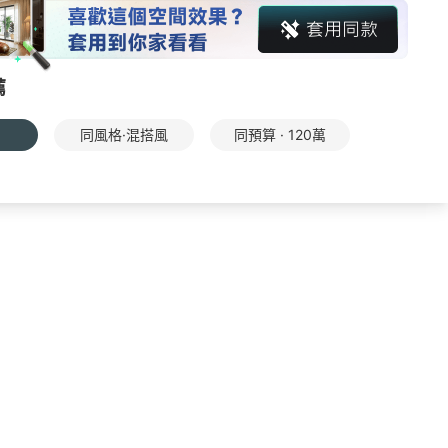
薦
同風格·混搭風
同預算 · 120萬