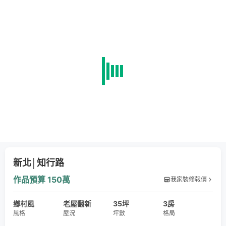
新北│知行路
作品預算
150萬
我家裝修報價
鄉村風
老屋翻新
35坪
3房
風格
屋況
坪數
格局