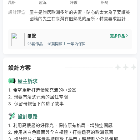
風格
屋況
坪數
格局
設計理念
屋主是旅居歐洲多年的夫妻，貼心的太太為了要讓英
國籍的先生在臺灣有個熟悉的居所，特意要求設計師
打造一個屬於輕法式的居住風格。灰白色牆面為單純
乾淨的基底，業主偏好法式格子門片和優雅的古典線
爾聲
更多作品
條，另外如何展示演奏鋼琴更是本案的設計重點。
26套作品
18篇開箱
一年內保固
設計方案
屋主訴求
1. 希望重新打造情感充沛的小公寓 

2. 想要有法式元素的居住空間 

3. 保留母親留下的房子故事
設計思路
1. 利用高樓層的好採光，保持原有格局，增強空間感 

2. 使用灰白色牆面與全白櫃體，打造透亮的歐洲氛圍 

3. 設計開放式展示書櫃與歐式拱門，明確劃分公私領域