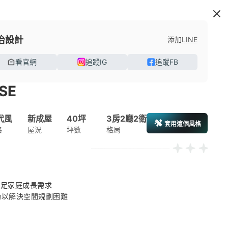
冶設計
添加LINE
看官網
追蹤IG
追蹤FB
SE
代風
新成屋
40坪
3房2廳2衛
套用這個風格
格
屋況
坪數
格局
滿足家庭成長需求 

幫助以解決空間規劃困難