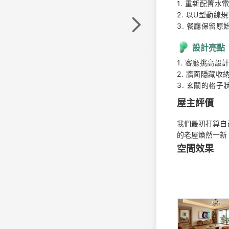
1. 重新配置水
2. 以U型動線
3. 餐廳保留
設計亮點
1. 客廳挑高設
2. 牆面隱藏收
3. 玄關的格
屋主評價
我們最初打算自
的老屋煥然一新
空間效果