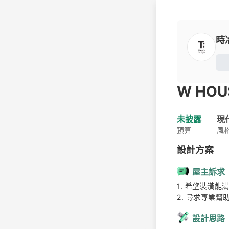
時
W HOU
未披露
現
預算
風
設計方案
屋主訴求
1. 希望裝潢能
2. 尋求專業
設計思路