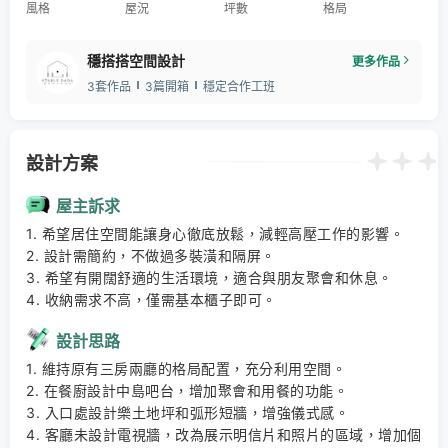
風格
屋況
坪數
格局
穩搭搭空間設計
更多作品
3套作品
3篇開箱
穩定合作工班
設計方案
屋主訴求
1. 希望居住空間能讓身心徹底放鬆，減輕高壓工作的影響。 

2. 設計需簡約，不做過多裝潢和隔屏。 

3. 希望有開闊舒適的生活環境，適合與朋友聚會和休息。 

4. 收納需求不高，僅需基本櫃子即可。
設計思路
1. 維持原有三房兩廳的格局配置，充分利用空間。 

2. 在餐廚設計中島吧台，增加聚會和用餐的功能。 

3. 入口處設計樂土地坪和弧形短牆，增強儀式感。 

4. 客廳未設計電視牆，改為展示明信片和照片的區域，增加個