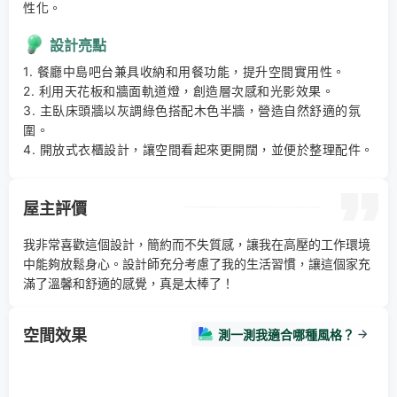
性化。
設計亮點
1. 餐廳中島吧台兼具收納和用餐功能，提升空間實用性。 

2. 利用天花板和牆面軌道燈，創造層次感和光影效果。 

3. 主臥床頭牆以灰調綠色搭配木色半牆，營造自然舒適的氛
圍。 

4. 開放式衣櫃設計，讓空間看起來更開闊，並便於整理配件。
屋主評價
我非常喜歡這個設計，簡約而不失質感，讓我在高壓的工作環境
中能夠放鬆身心。設計師充分考慮了我的生活習慣，讓這個家充
滿了溫馨和舒適的感覺，真是太棒了！
空間效果
測一測我適合哪種風格？