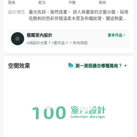
風格
屋況
坪數
格局
餐桌
窗簾
更衣室
翡冷翠
設計理念
暮光佐詩，扉然成畫。 詩人與畫家的文藝沙龍，採用
低飽和的色彩伴隨溫柔木質及布織紋理，闡述熱愛藝
術的豐蘊，如墨翠藏於深邃之下的內斂迷人，隨日光
對影，牆上明鏡輝映獨有的生活風情。 空間如同畫
翡閣室內設計
更多作品
布，牆扉之間均是未來畫件的陳列。軒敞開闊的公領
4項設計大獎
7套作品
一年內保固
域以不同地材創造區域性，客廳、書房為木質地板，
餐廳地坪為翡冷翠大理石，遊走其間，似是穿梭於展
廳之中。時而兩人獨自作畫寫詩，時而邀友品酒品
茗，任談笑盡歡流動在空間中與
空間效果
測一測我適合哪種風格？