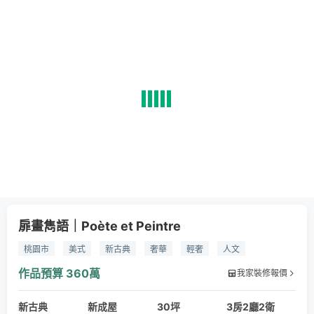
扉畫雋語｜Poète et Peintre
桃園市
美式
新古典
奢華
輕奢
人文
奶茶色
茶色
杏色
淺色
粉紅色
緋紅色
作品預算
360萬
我家裝修報價
暖色
墨綠
玄關櫃
磁磚
大理石
木地板
新古典
系統櫃
書櫃
新成屋
明鏡
拱門
30坪
書桌
沙發
3房2廳2衛
辦公桌