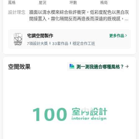
風格
屋況
坪數
格局
設計理念
牆面以清水模來綜合些許衝突，低彩度配色以黑白灰
間接置入，霧化隔間反而再造長而深遠的既視感，平
衡每個家庭成員及軟硬件視覺。
宅調空間製作
更多作品
7項設計大獎
33套作品
穩定合作工班
空間效果
測一測我適合哪種風格？