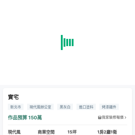
實宅
新北市
現代風辦公室
黑灰白
進口塗料
烤漆鐵件
作品預算
150萬
我家裝修報價
現代風
商業空間
15坪
1房2廳1衛