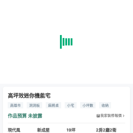
高坪效迷你機能宅
高雄市
洞洞板
麻將桌
小宅
小坪數
收納
圓弧
弧形收邊
系統櫃
系統家具
作品預算
未披露
我家裝修報價
現代風
新成屋
19坪
2房2廳2衛