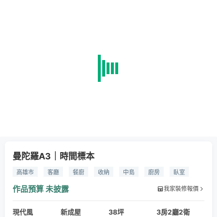
曼陀羅A3｜時間標本
高雄市
客廳
餐廚
收納
中島
廚房
臥室
古典風
現代風
木皮
石材
噴漆
玻璃
鐵件
作品預算
未披露
我家裝修報價
乳膠漆
系統家具
現代風
新成屋
38坪
3房2廳2衛