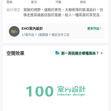
風格
屋況
坪數
格局
設計理念
寬敞的視野，遠眺的景色，大器俐落的裝潢設計，彷
彿走進高級飯店般的寬敞，給人一種高貴的享受及待
遇，不會受限於過多的空間限制，自在的生活在俐落
的空間設計中。
EHO室內設計
更多作品
37套作品
1篇開箱
穩定合作工班
空間效果
測一測我適合哪種風格？