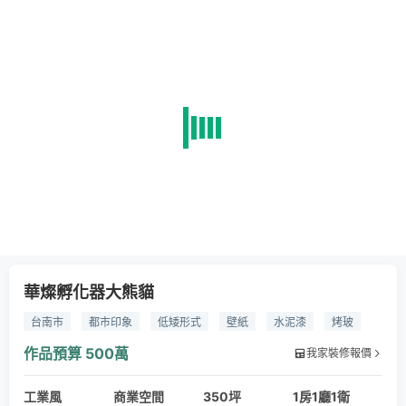
華燦孵化器大熊貓
台南市
都市印象
低矮形式
壁紙
水泥漆
烤玻
木作貼皮
石塑地板
卡點西德
作品預算
500萬
我家裝修報價
工業風
商業空間
350坪
1房1廳1衛