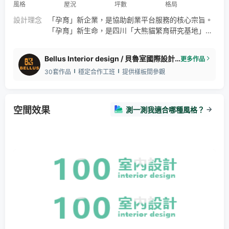
風格
屋況
坪數
格局
設計理念
「孕育」新企業，是協助創業平台服務的核心宗旨。
「孕育」新生命，是四川「大熊貓繁育研究基地」成
立初心。 「眾創服務」營運空間選定落腳中國成都，
怎能不將兩個載體融合、醞釀、再迸發呢？ 秉持將眾
Bellus Interior design / 貝魯室國際設計室内裝修有限公司
更多作品
創商辦中心作為都市印象的再拓展、地景的再延伸，
30套作品
穩定合作工班
提供樣板間參觀
以「大熊貓」為刻劃主角，其生長環境與成都風光揉
合進偌大基地，涵構出蜀地獨有之韻。
空間效果
測一測我適合哪種風格？