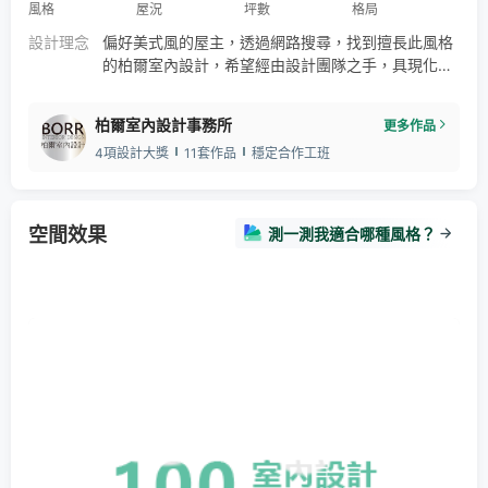
風格
屋況
坪數
格局
設計理念
偏好美式風的屋主，透過網路搜尋，找到擅長此風格
的柏爾室內設計，希望經由設計團隊之手，具現化對
新居的美好想像。於是設計團隊先是以勻白基底混搭
低調霧藍，再搭佐溫煦暖木、線板與瑰麗石材，援引
柏爾室內設計事務所
更多作品
充沛天光圍塑溫馨雅潔景況。唯美家景恰似乳白珍珠
4項設計大獎
11套作品
穩定合作工班
在柔光照耀下，漫射出淺藍、奶油色或金色等色澤，
散發精緻雅潔氣息。
空間效果
測一測我適合哪種風格？