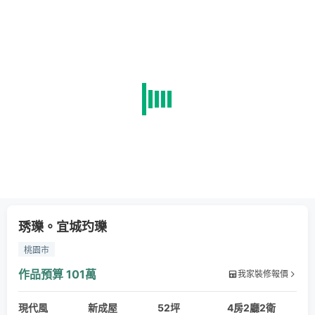
琇瓅。宜城玓瓅
桃園市
作品預算
101萬
我家裝修報價
現代風
新成屋
52坪
4房2廳2衛