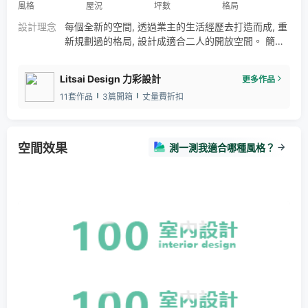
風格
屋況
坪數
格局
設計理念
每個全新的空間, 透過業主的生活經歷去打造而成, 重
新規劃過的格局, 設計成適合二人的開放空間。 簡約
美式的線條, 透過米、白、麥的原色搭配, 點綴調色過
能潤物的綠、藍、玫色,將空間氛圍舒展成柔性的氛
Litsai Design 力彩設計
更多作品
圍。 空間的單採光, 透過延伸動線, 將窗外一景的延
11套作品
3篇開箱
丈量費折扣
伸, 讓整個光景豁然的進入到室內空間與堆疊的色彩
相互輝映。
空間效果
測一測我適合哪種風格？