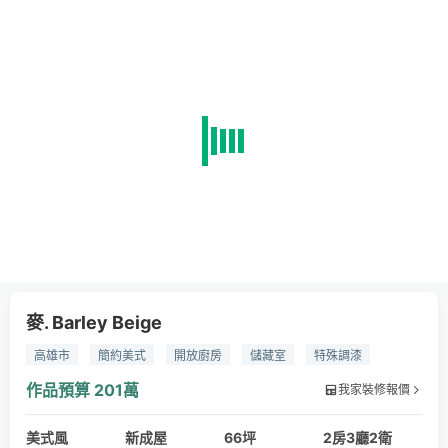
麥. Barley Beige
高雄市
簡約美式
開放廚房
儲藏室
特殊調漆
杜邦石
金屬鍍鈦
作品預算
201萬
我家裝修報價
美式風
新成屋
66坪
2房3廳2衛